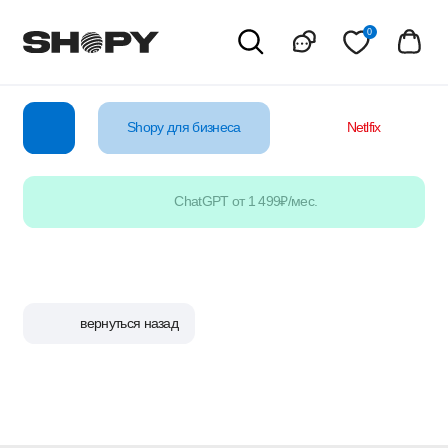
0
Shopy для бизнеса
Netlfix
YouTube
ChatGPT от 1 499₽/мес.
вернуться назад