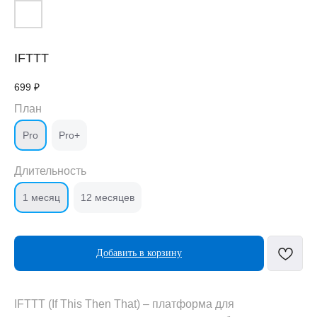
IFTTT
699
₽
План
Pro
Pro+
Длительность
1 месяц
12 месяцев
Добавить в корзину
IFTTT (If This Then That) – платформа для