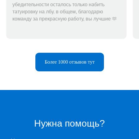
убедительности осталось только набить
татуировку на лбу. в общем, благодарю
команду за прекрасную работу, вы лучшие 🫶
Более 1000 отзывов тут
Telegram-бот
Поддержка
Каталог
Музыка
Нужна помощь?
Киносервисы
Все игры