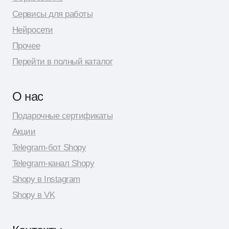
© 2026 Shopy
Спасибо за выбор Shopy! ( •̀ .̫ •́ )✧
Разработка сайта: Даня Шпак