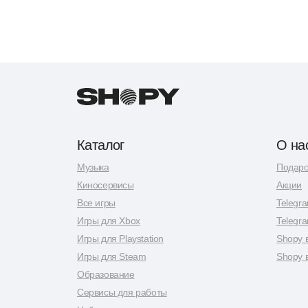
Каталог
О на
Музыка
Подаро
Киносервисы
Акции
Все игры
Telegr
Игры для Xbox
Telegr
Игры для Playstation
Shopy 
Игры для Steam
Shopy 
Образование
Сервисы для работы