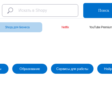
Поиск
Shopy для бизнеса
Netlfix
YouTube Premiu
ы
Образование
Сервисы для работы
Нейр