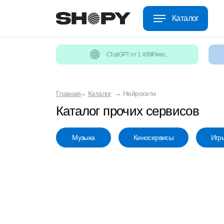
Каталог
ChatGPT от 1 499₽/мес.
Главная
→
Каталог
→
Нейросети
Каталог прочих сервисов
Музыка
Киносервисы
Игр