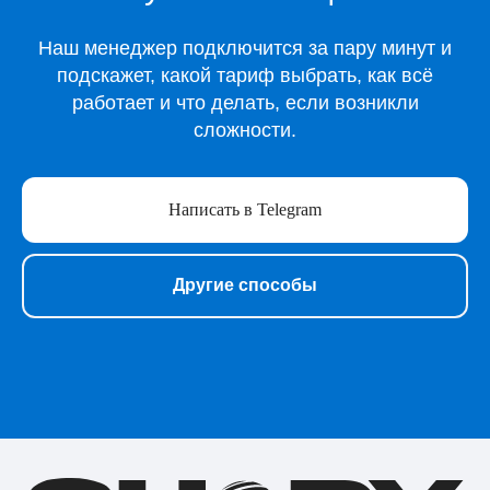
Все игры
Наш менеджер подключится за пару минут и
Игры для Xbox
подскажет, какой тариф выбрать, как всё
Игры для Playstation
работает и что делать, если возникли
Игры для Steam
сложности.
Образование
Сервисы для работы
Нейросети
Написать в Telegram
Прочее
Перейти в полный каталог
Другие способы
О нас
Подарочные сертификаты
Акции
Telegram-бот Shopy
Telegram-канал Shopy
Shopy в Instagram
Shopy в VK