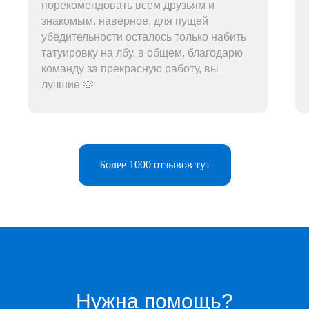
порекомендовать всем друзьям и
знакомым. наверное, для пущей
убедительности осталось только набить
татуировку на лбу. в общем, благодарю
команду за прекрасную работу, вы
лучшие 🫶
Более 1000 отзывов тут
Telegram-бот
Поддержка
Каталог
Музыка
Нужна помощь?
Киносервисы