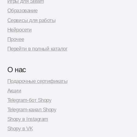
© 2026 Shopy
Спасибо за выбор Shopy! ( •̀ .̫ •́ )✧
Разработка сайта: Даня Шпак