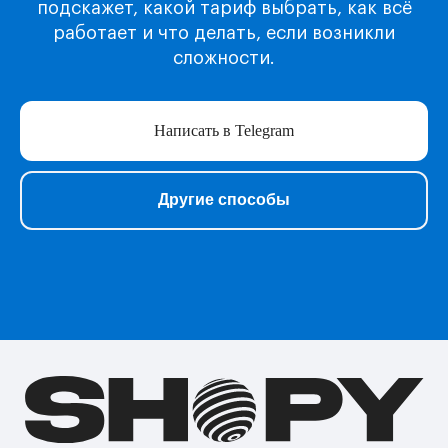
подскажет, какой тариф выбрать, как всё
Игры для Playstation
работает и что делать, если возникли
Игры для Steam
сложности.
Образование
Сервисы для работы
Нейросети
Написать в Telegram
Прочее
Перейти в полный каталог
Другие способы
О нас
Подарочные сертификаты
Акции
Telegram-бот Shopy
Telegram-канал Shopy
Shopy в Instagram
Shopy в VK