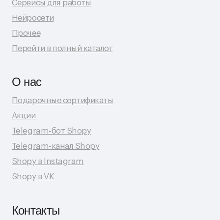
© 2026 Shopy
Спасибо за выбор Shopy! ( •̀ .̫ •́ )✧
Разработка сайта: Даня Шпак