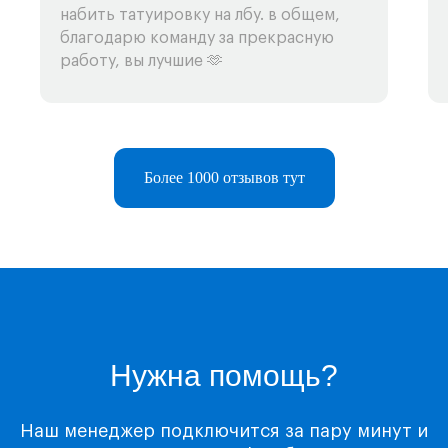
набить татуировку на лбу. в общем,
благодарю команду за прекрасную
работу, вы лучшие 🫶
Более 1000 отзывов тут
Telegram-бот
Поддержка
Каталог
Музыка
Нужна помощь?
Киносервисы
Все игры
Наш менеджер подключится за пару минут и
Игры для Xbox