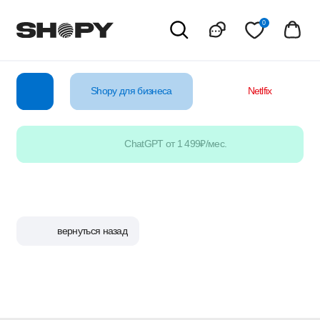
0
Shopy для бизнеса
Netlfix
YouTube
ChatGPT от 1 499₽/мес.
вернуться назад