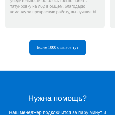
убедительности осталось только набить
татуировку на лбу. в общем, благодарю
команду за прекрасную работу, вы лучшие 🫶
Более 1000 отзывов тут
Telegram-бот
Поддержка
Каталог
Музыка
Нужна помощь?
Киносервисы
Все игры
Наш менеджер подключится за пару минут и
Игры для Xbox