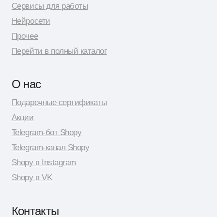
© 2026 Shopy
Спасибо за выбор Shopy! ( •̀ .̫ •́ )✧
Разработка сайта: Даня Шпак