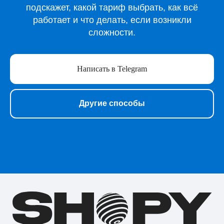
подскажет, какой тариф выбрать, как всё
Игры для Playstation
работает и что делать, если возникли
Игры для Steam
сложности.
Образование
Сервисы для работы
Нейросети
Написать в Telegram
Прочее
Перейти в полный каталог
Другие способы
О нас
Подарочные сертификаты
Акции
Telegram-бот Shopy
Telegram-канал Shopy
Shopy в Instagram
Shopy в VK