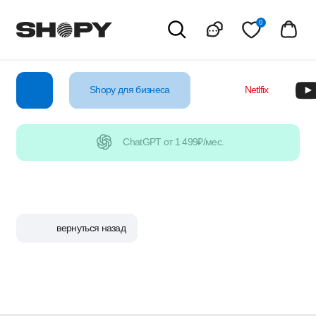
0
Shopy для бизнеса
Netlfix
YouTube
ChatGPT от 1 499₽/мес.
вернуться назад