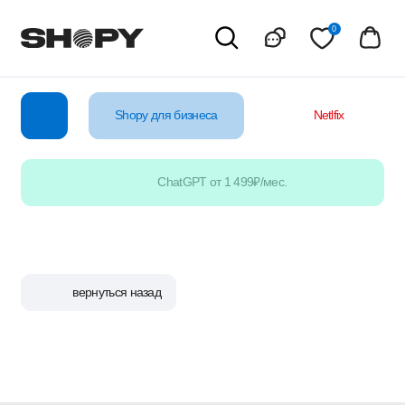
0
Shopy для бизнеса
Netlfix
YouTube
ChatGPT от 1 499₽/мес.
вернуться назад