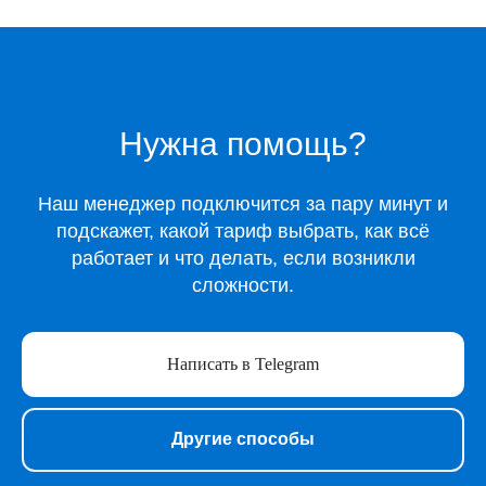
Каталог
Музыка
Киносервисы
Нужна помощь?
Все игры
Игры для Xbox
Наш менеджер подключится за пару минут и
Игры для Playstation
подскажет, какой тариф выбрать, как всё
Игры для Steam
работает и что делать, если возникли
Образование
сложности.
Сервисы для работы
Нейросети
Прочее
Написать в Telegram
Перейти в полный каталог
О нас
Другие способы
Подарочные сертификаты