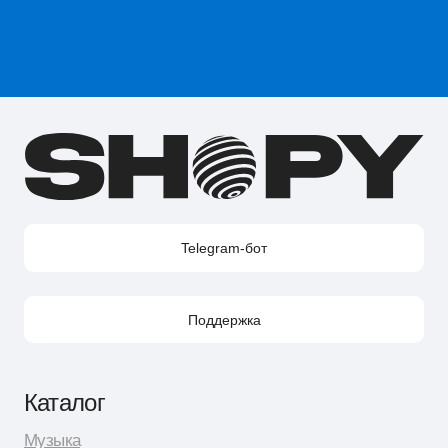
Акции
Telegram-бот Shopy
Telegram-канал Shopy
Shopy в Instagram
Shopy в VK
Контакты
Поддержка в Telegram
Поддержка по e-mail
Поддержка для бизнес-клиентов по e-mail
Поддержка для бизнес-клиентов в Telegram
Контакт по вопросам DMCA
Юридическая информация
Публичная оферта
Политика сбора персональных данных