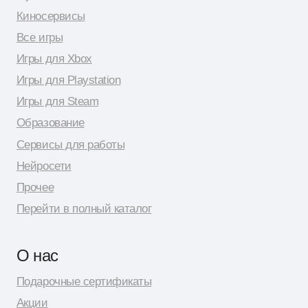
Политика конфиденциальности
© 2026 Shopy
Спасибо за выбор Shopy! ( •̀ .̫ •́ )✧
Разработка сайта: Даня Шпак