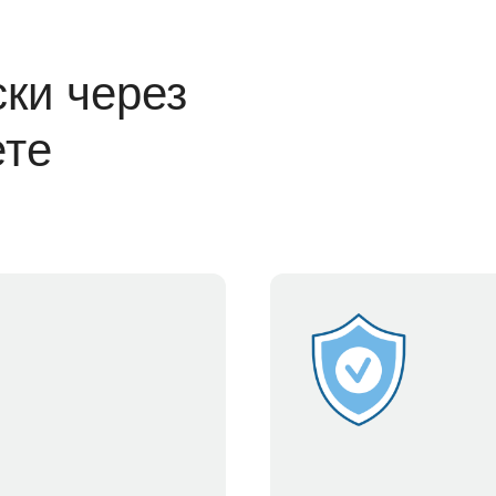
ки через
ете