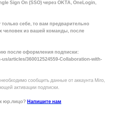
gle Sign On (SSO) через OKTA, OneLogin,
 только себе, то вам предварительно
х человек из вашей команды, после
ию после оформления подписки:
n-us/articles/360012524559-Collaboration-with-
необходимо сообщить данные от аккаунта Miro,
ующей активации подписки.
к юр.лицо?
Напишите нам