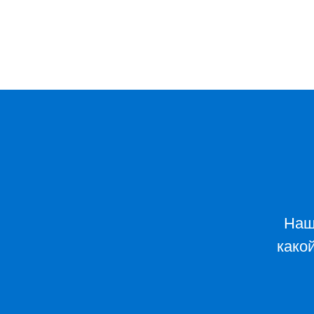
Наш
како