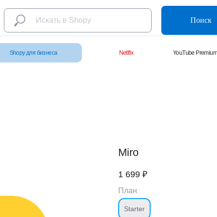
Поиск
Shopy для бизнеса
Netlfix
YouTube Premiu
Miro
1 699
₽
План
Starter