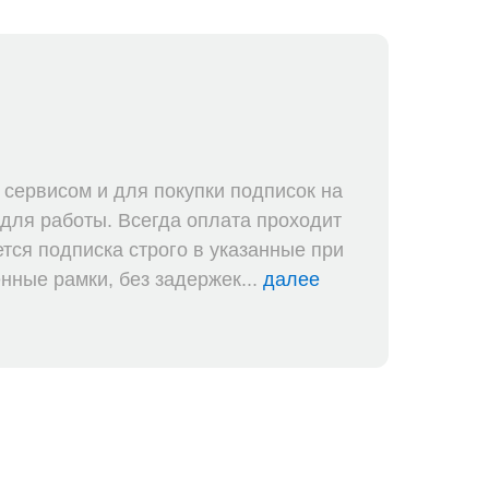
К
п
сервисом и для покупки подписок на
О
 для работы. Всегда оплата проходит
Х
тся подписка строго в указанные при
и
ные рамки, без задержек...
далее
п
п