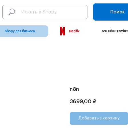
Поиск
Shopy для бизнеса
Netlfix
YouTube Premiu
n8n
3699,00
₽
Добавить в корзину