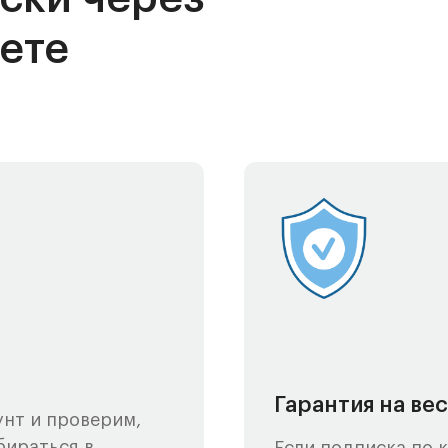
аете
Гарантия на ве
нт и проверим,
бираться в