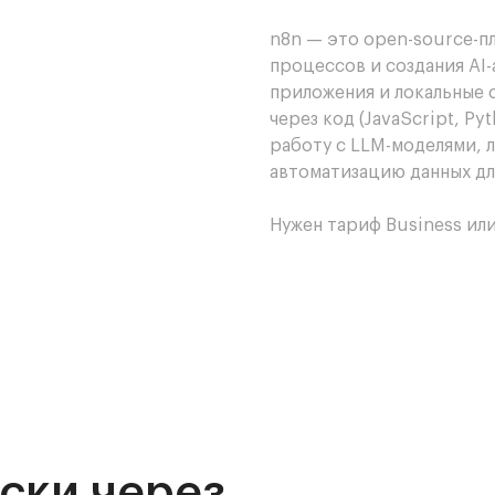
n8n — это open-source-п
процессов и создания AI-
приложения и локальные 
через код (JavaScript, P
работу с LLM-моделями, 
автоматизацию данных для
Нужен тариф Business ил
ски через