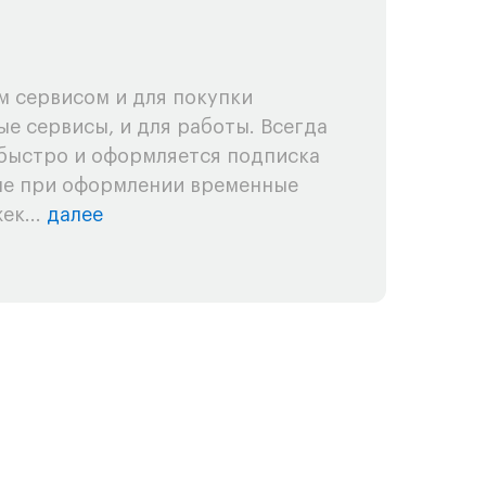
п
 сервисом и для покупки
О
ые сервисы, и для работы. Всегда
Х
быстро и оформляется подписка
и
ые при оформлении временные
п
ек...
далее
п