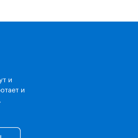
ут и
ботает и
.
ы