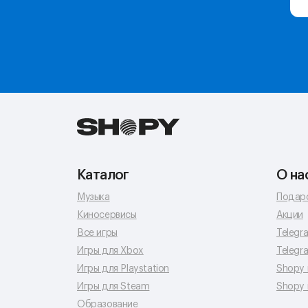
Каталог
О на
Музыка
Подар
Киносервисы
Акции
Все игры
Telegr
Игры для Xbox
Telegr
Игры для Playstation
Shopy 
Игры для Steam
Shopy 
Образование