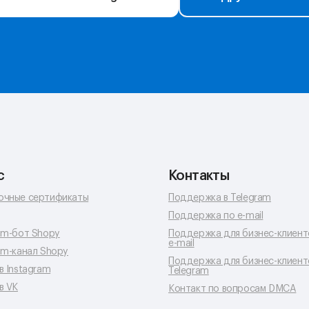
с
Контакты
очные сертификаты
Поддержка в Telegram
Поддержка по e-mail
am-бот Shopy
Поддержка для бизнес-клиент
e-mail
am-канал Shopy
Поддержка для бизнес-клиент
в Instagram
Telegram
в VK
Контакт по вопросам DMCA