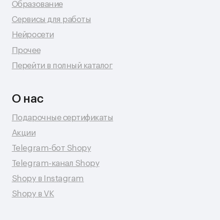
© 2026 Shopy
Спасибо за выбор Shopy! ( •̀ .̫ •́ )✧
Разработка сайта: Даня Шпак