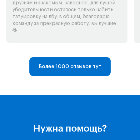
друзьям и знакомым. наверное, для пущей
убедительности осталось только набить
татуировку на лбу. в общем, благодарю
команду за прекрасную работу, вы лучшие
🫶
Более 1000 отзывов тут
Telegram-бот
Поддержка
Каталог
Музыка
Нужна помощь?
Киносервисы
Все игры