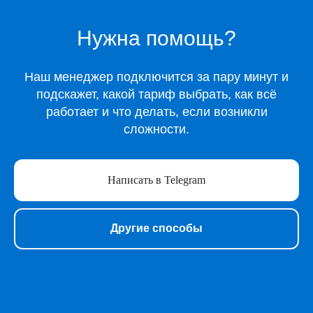
Музыка
Нужна помощь?
Киносервисы
Все игры
Игры для Xbox
Наш менеджер подключится за пару минут и
Игры для Playstation
подскажет, какой тариф выбрать, как всё
Игры для Steam
работает и что делать, если возникли
Образование
сложности.
Сервисы для работы
Нейросети
Прочее
Написать в Telegram
Перейти в полный каталог
Другие способы
О нас
Подарочные сертификаты
Акции
Telegram-бот Shopy
Telegram-канал Shopy