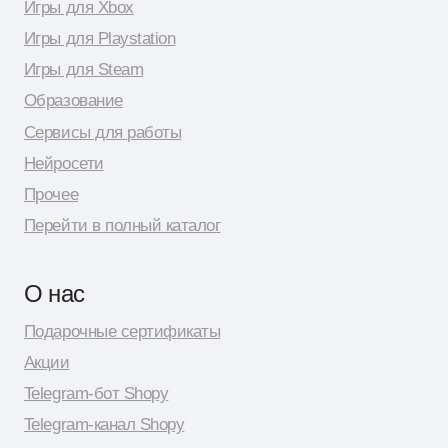
© 2026 Shopy
Спасибо за выбор Shopy! ( •̀ .̫ •́ )✧
Разработка сайта: Даня Шпак