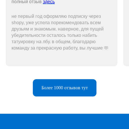
полный отзыв
здесь
не первый год оформляю подписку через
shopy, уже успела порекомендовать всем
друзьям и знакомым. наверное, для пущей
убедительности осталось только набить
татуировку на лбу. в общем, благодарю
команду за прекрасную работу, вы лучшие 🫶
Более 1000 отзывов тут
Telegram-бот
Поддержка
Каталог