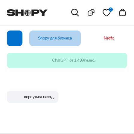
0
Shopy для бизнеса
Netlfix
YouTube
ChatGPT от 1 499₽/мес.
вернуться назад