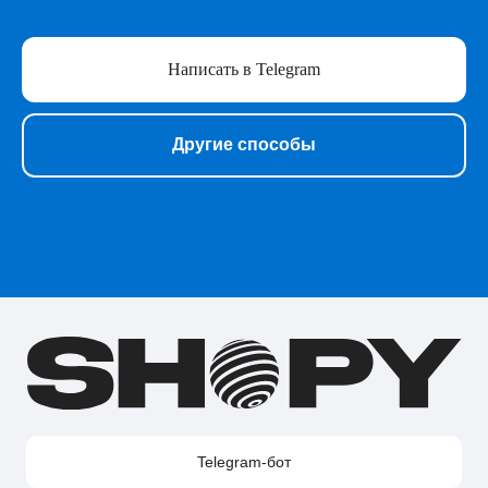
Образование
Сервисы для работы
Написать в Telegram
Нейросети
Прочее
Перейти в полный каталог
Другие способы
О нас
Подарочные сертификаты
Акции
Telegram-бот Shopy
Telegram-канал Shopy
Shopy в Instagram
Shopy в VK
Контакты
Поддержка в Telegram