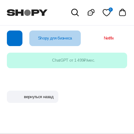
0
Shopy для бизнеса
Netlfix
YouTube
ChatGPT от 1 499₽/мес.
вернуться назад