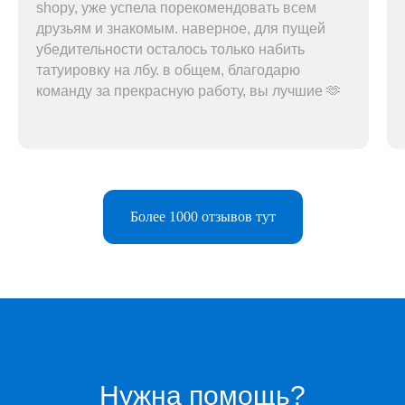
shopy, уже успела порекомендовать всем
друзьям и знакомым. наверное, для пущей
убедительности осталось только набить
татуировку на лбу. в общем, благодарю
команду за прекрасную работу, вы лучшие 🫶
Более 1000 отзывов тут
Telegram-бот
Поддержка
Каталог
Музыка
Нужна помощь?
Киносервисы