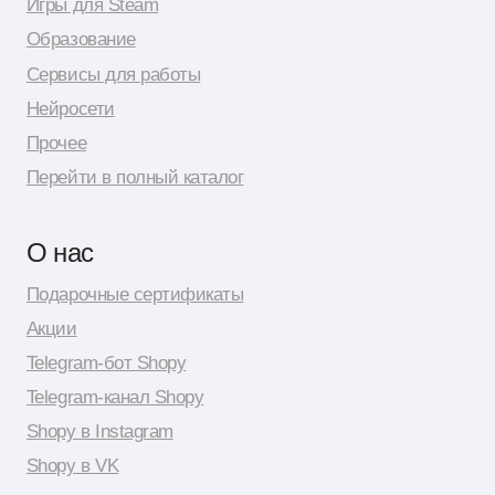
© 2026 Shopy
Спасибо за выбор Shopy! ( •̀ .̫ •́ )✧
Разработка сайта: Даня Шпак