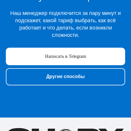
Все игры
Наш менеджер подключится за пару минут и
Игры для Xbox
подскажет, какой тариф выбрать, как всё
Игры для Playstation
работает и что делать, если возникли
Игры для Steam
сложности.
Образование
Сервисы для работы
Нейросети
Написать в Telegram
Прочее
Перейти в полный каталог
Другие способы
О нас
Подарочные сертификаты
Акции
Telegram-бот Shopy
Telegram-канал Shopy
Shopy в Instagram
Shopy в VK