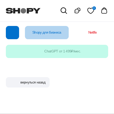
0
Shopy для бизнеса
Netlfix
YouTube
ChatGPT от 1 499₽/мес.
вернуться назад