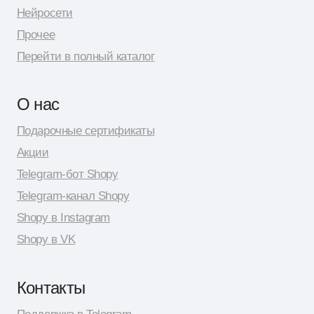
© 2026 Shopy
Спасибо за выбор Shopy! ( •̀ .̫ •́ )✧
Разработка сайта: Даня Шпак