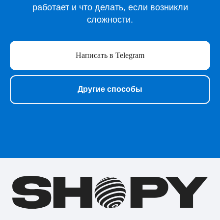
Игры для Playstation
работает и что делать, если возникли
Игры для Steam
сложности.
Образование
Сервисы для работы
Нейросети
Написать в Telegram
Прочее
Перейти в полный каталог
Другие способы
О нас
Подарочные сертификаты
Акции
Telegram-бот Shopy
Telegram-канал Shopy
Shopy в Instagram
Shopy в VK
Контакты