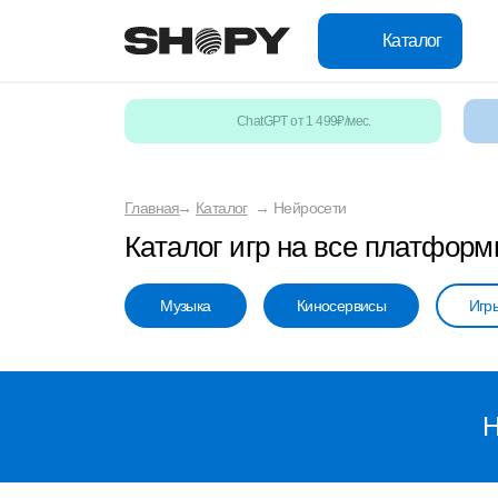
Каталог
ChatGPT от 1 499₽/мес.
Главная
→
Каталог
→
Нейросети
Каталог игр на все платфор
Музыка
Киносервисы
Игр
Н