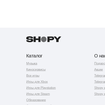
Каталог
О на
Музыка
Подаро
Киносервисы
Акции
Все игры
Telegr
Игры для Xbox
Telegr
Игры для Playstation
Shopy 
Игры для Steam
Shopy 
Образование