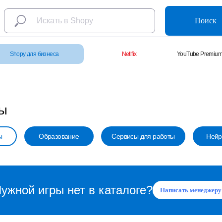
Поиск
Shopy для бизнеса
Netlfix
YouTube Premiu
мы
ы
Образование
Сервисы для работы
Нейр
ужной игры нет в каталоге?
Написать менеджеру