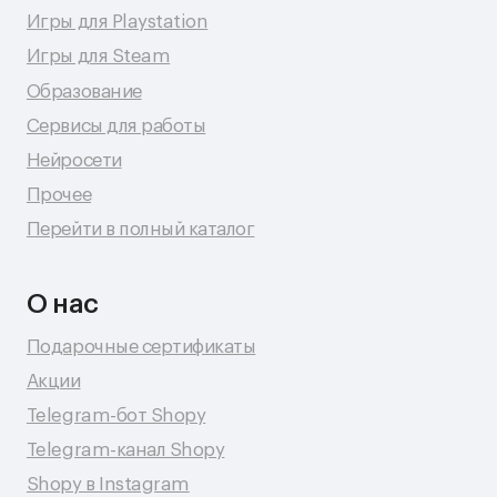
© 2026 Shopy
Спасибо за выбор Shopy! ( •̀ .̫ •́ )✧
Разработка сайта: Даня Шпак