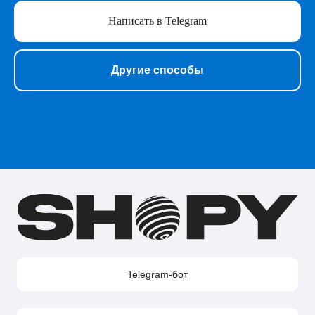
Сервисы для работы
Написать в Telegram
Нейросети
Прочее
Перейти в полный каталог
Другие способы
О нас
Подарочные сертификаты
Акции
Telegram-бот Shopy
Telegram-канал Shopy
Shopy в Instagram
Shopy в VK
Контакты
Поддержка в Telegram
Поддержка по e-mail