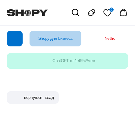
0
Shopy для бизнеса
Netlfix
YouTube
ChatGPT от 1 499₽/мес.
вернуться назад