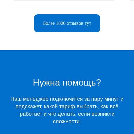
Более 1000 отзывов тут
Telegram-бот
Поддержка
Каталог
Нужна помощь?
Музыка
Киносервисы
Наш менеджер подключится за пару минут и
Все игры
подскажет, какой тариф выбрать, как всё
Игры для Xbox
работает и что делать, если возникли
Игры для Playstation
сложности.
Игры для Steam
Образование