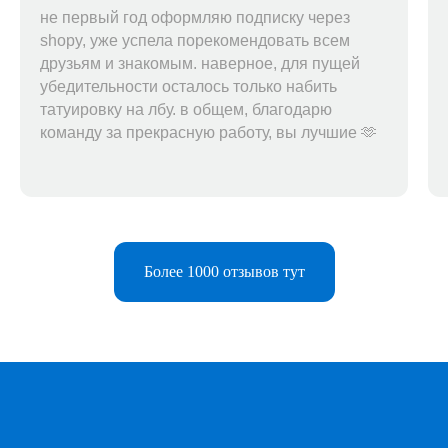
не первый год оформляю подписку через
shopy, уже успела порекомендовать всем
друзьям и знакомым. наверное, для пущей
убедительности осталось только набить
татуировку на лбу. в общем, благодарю
команду за прекрасную работу, вы лучшие 🫶
Более 1000 отзывов тут
Telegram-бот
Поддержка
Каталог
Музыка