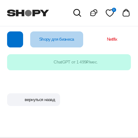
0
Shopy для бизнеса
Netlfix
YouTube
ChatGPT от 1 499₽/мес.
вернуться назад