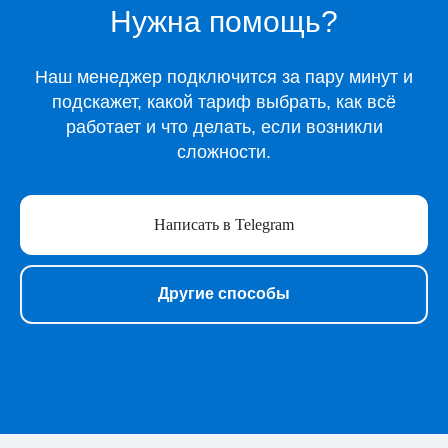
Нужна помощь?
Киносервисы
Все игры
Игры для Xbox
Наш менеджер подключится за пару минут и
Игры для Playstation
подскажет, какой тариф выбрать, как всё
Игры для Steam
работает и что делать, если возникли
Образование
сложности.
Сервисы для работы
Нейросети
Написать в Telegram
Прочее
Перейти в полный каталог
Другие способы
О нас
Подарочные сертификаты
Акции
Telegram-бот Shopy
Telegram-канал Shopy
Shopy в Instagram