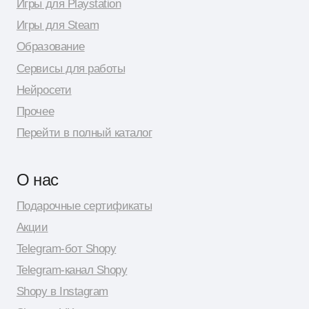
© 2026 Shopy
Спасибо за выбор Shopy! ( •̀ .̫ •́ )✧
Разработка сайта: Даня Шпак