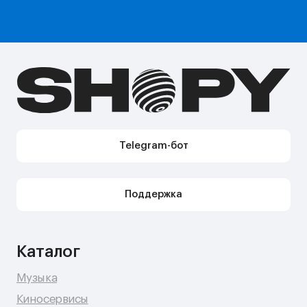
Подарочные сертификаты
Акции
Telegram-бот Shopy
Telegram-канал Shopy
Shopy в Instagram
Shopy в VK
Контакты
Поддержка в Telegram
Поддержка по e-mail
Поддержка для бизнес-клиентов по e-mail
Поддержка для бизнес-клиентов в Telegram
Контакт по вопросам DMCA
Юридическая информация
Публичная оферта