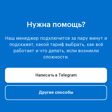
Поддержка
Нужна помощь?
Каталог
Музыка
Наш менеджер подключится за пару минут и
Киносервисы
подскажет, какой тариф выбрать, как всё
Все игры
работает и что делать, если возникли
Игры для Xbox
сложности.
Игры для Playstation
Игры для Steam
Образование
Написать в Telegram
Сервисы для работы
Нейросети
Прочее
Другие способы
Перейти в полный каталог
О нас