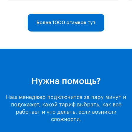
Telegram-бот
Более 1000 отзывов тут
Поддержка
Каталог
Музыка
Киносервисы
Все игры
Нужна помощь?
Игры для Xbox
Игры для Playstation
Наш менеджер подключится за пару минут и
Игры для Steam
подскажет, какой тариф выбрать, как всё
Образование
работает и что делать, если возникли
Сервисы для работы
сложности.
Нейросети
Прочее