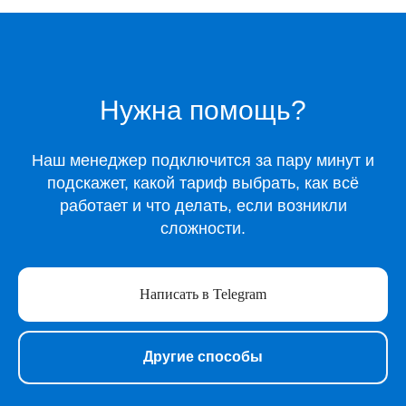
Каталог
Музыка
Киносервисы
Нужна помощь?
Все игры
Игры для Xbox
Наш менеджер подключится за пару минут и
Игры для Playstation
подскажет, какой тариф выбрать, как всё
Игры для Steam
работает и что делать, если возникли
Образование
сложности.
Сервисы для работы
Нейросети
Прочее
Написать в Telegram
Перейти в полный каталог
О нас
Другие способы
Подарочные сертификаты