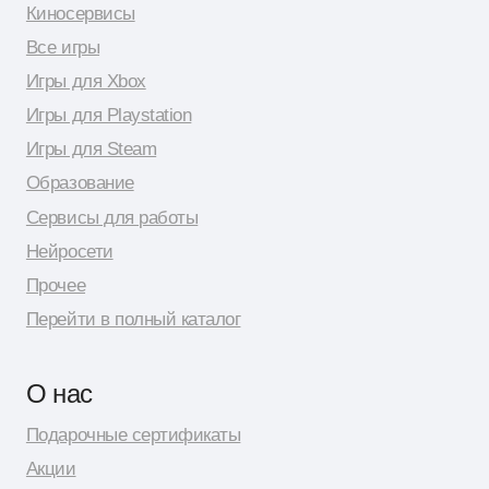
© 2026 Shopy
Спасибо за выбор Shopy! ( •̀ .̫ •́ )✧
Разработка сайта: Даня Шпак