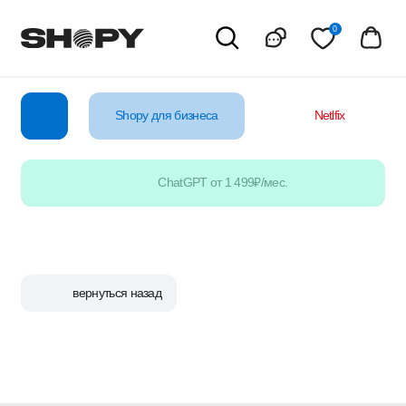
0
Shopy для бизнеса
Netlfix
YouTube
ChatGPT от 1 499₽/мес.
вернуться назад