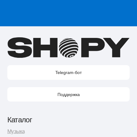
Акции
Telegram-бот Shopy
Telegram-канал Shopy
Shopy в Instagram
Shopy в VK
Контакты
Поддержка в Telegram
Поддержка по e-mail
Поддержка для бизнес-клиентов по e-mail
Поддержка для бизнес-клиентов в Telegram
Контакт по вопросам DMCA
Юридическая информация
Публичная оферта
Политика сбора персональных данных
Политика конфиденциальности