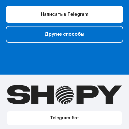
Образование
Сервисы для работы
Написать в Telegram
Нейросети
Прочее
Перейти в полный каталог
Другие способы
О нас
Подарочные сертификаты
Акции
Telegram-бот Shopy
Telegram-канал Shopy
Shopy в Instagram
Shopy в VK
Контакты
Поддержка в Telegram
Поддержка по e-mail