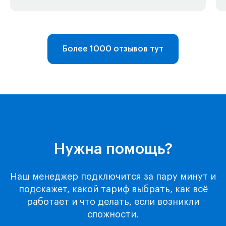
Более 1000 отзывов тут
Telegram-бот
Поддержка
Каталог
Нужна помощь?
Музыка
Киносервисы
Все игры
Наш менеджер подключится за пару минут и
Игры для Xbox
подскажет, какой тариф выбрать, как всё
работает и что делать, если возникли
Игры для Playstation
сложности.
Игры для Steam