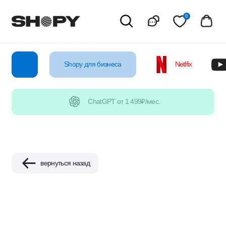
0
Shopy для бизнеса
Netlfix
YouTube
ChatGPT от 1 499₽/мес.
вернуться назад