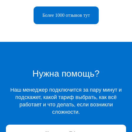
Более 1000 отзывов тут
Telegram-бот
Поддержка
Каталог
Нужна помощь?
Музыка
Киносервисы
Наш менеджер подключится за пару минут и
Все игры
подскажет, какой тариф выбрать, как всё
Игры для Xbox
работает и что делать, если возникли
Игры для Playstation
сложности.
Игры для Steam
Образование
Сервисы для работы