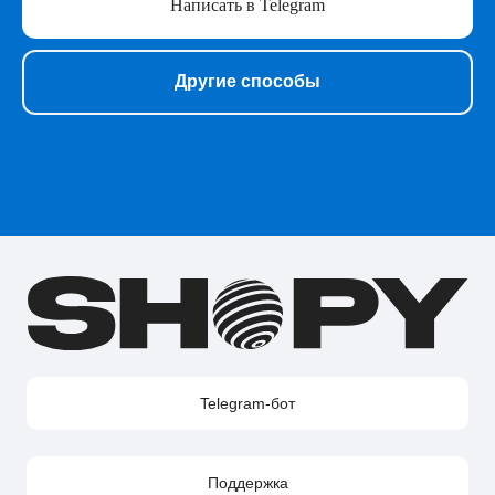
Написать в Telegram
Нейросети
Прочее
Перейти в полный каталог
Другие способы
О нас
Подарочные сертификаты
Акции
Telegram-бот Shopy
Telegram-канал Shopy
Shopy в Instagram
Shopy в VK
Контакты
Поддержка в Telegram
Поддержка по e-mail
Поддержка для бизнес-клиентов по e-mail