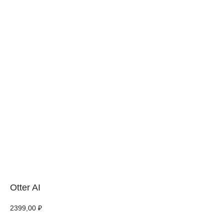
Otter AI
2399,00
₽