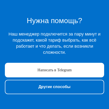
Каталог
Музыка
Киносервисы
Нужна помощь?
Все игры
Игры для Xbox
Наш менеджер подключится за пару минут и
Игры для Playstation
подскажет, какой тариф выбрать, как всё
Игры для Steam
работает и что делать, если возникли
Образование
сложности.
Сервисы для работы
Нейросети
Прочее
Написать в Telegram
Перейти в полный каталог
Другие способы
О нас
Подарочные сертификаты
Акции
Telegram-бот Shopy