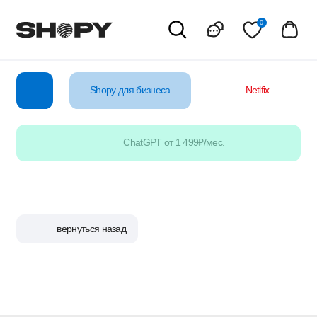
0
Shopy для бизнеса
Netlfix
YouTube
ChatGPT от 1 499₽/мес.
вернуться назад