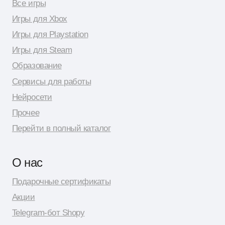
© 2026 Shopy
Спасибо за выбор Shopy! ( •̀ .̫ •́ )✧
Разработка сайта: Даня Шпак