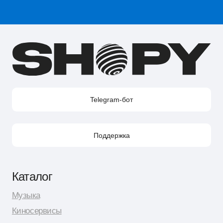
Telegram-канал Shopy
Shopy в Instagram
Shopy в VK
Контакты
Поддержка в Telegram
Поддержка по e-mail
Поддержка для бизнес-клиентов по e-mail
Поддержка для бизнес-клиентов в Telegram
Контакт по вопросам DMCA
Юридическая информация
Публичная оферта
Политика сбора персональных данных
Политика конфиденциальности