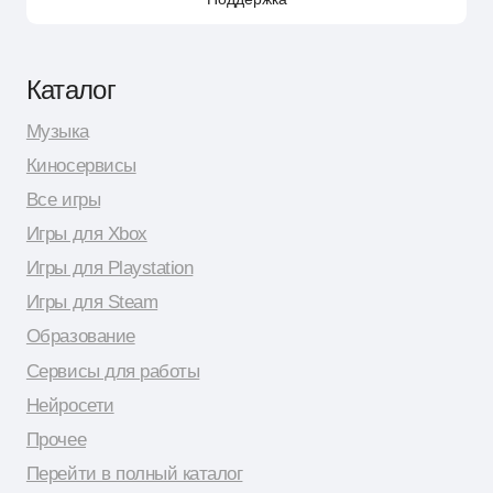
© 2026 Shopy
Спасибо за выбор Shopy! ( •̀ .̫ •́ )✧
Разработка сайта: Даня Шпак