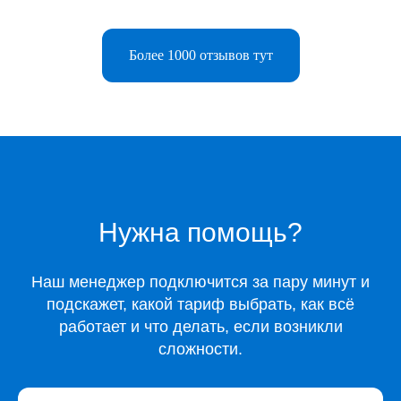
Каталог
Музыка
Более 1000 отзывов тут
Киносервисы
Все игры
Игры для Xbox
Игры для Playstation
Игры для Steam
Образование
Сервисы для работы
Нужна помощь?
Нейросети
Прочее
Перейти в полный каталог
Наш менеджер подключится за пару минут и
подскажет, какой тариф выбрать, как всё
О нас
работает и что делать, если возникли
сложности.
Подарочные сертификаты
Акции
Telegram-бот Shopy