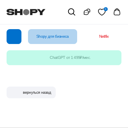
0
Shopy для бизнеса
Netlfix
YouTube
ChatGPT от 1 499₽/мес.
вернуться назад