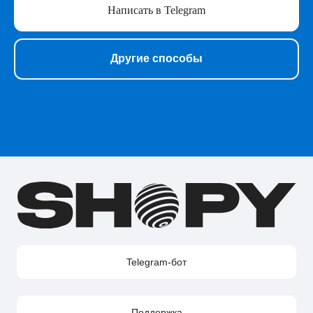
Написать в Telegram
Telegram-канал Shopy
Shopy в Instagram
Shopy в VK
Другие способы
Контакты
Поддержка в Telegram
Поддержка по e-mail
Поддержка для бизнес-клиентов по e-mail
Поддержка для бизнес-клиентов в Telegram
Контакт по вопросам DMCA
Юридическая информация
Публичная оферта
Политика сбора персональных данных
Политика конфиденциальности