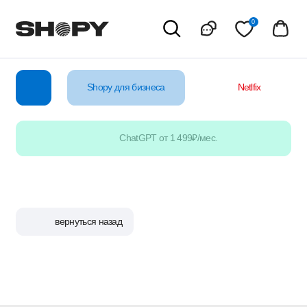
0
Shopy для бизнеса
Netlfix
YouTube
ChatGPT от 1 499₽/мес.
вернуться назад