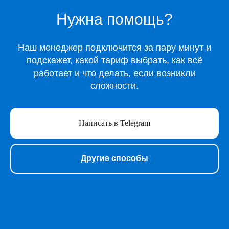
Музыка
Нужна помощь?
Киносервисы
Все игры
Игры для Xbox
Наш менеджер подключится за пару минут и
Игры для Playstation
подскажет, какой тариф выбрать, как всё
Игры для Steam
работает и что делать, если возникли
Образование
сложности.
Сервисы для работы
Нейросети
Написать в Telegram
Прочее
Перейти в полный каталог
Другие способы
О нас
Подарочные сертификаты
Акции
Telegram-бот Shopy
Telegram-канал Shopy