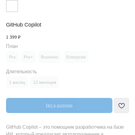
GitHub Copilot
1 399
₽
План
Pro
Pro+
Business
Enterprise
Длительность
1 месяц
12 месяцев
Нет в наличии
GitHub Copilot – это помощник разработчика на базе
ИИ, который предлагает автодополнения и