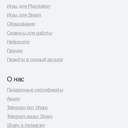
© 2026 Shopy
Спасибо за выбор Shopy! ( •̀ .̫ •́ )✧
Разработка сайта: Даня Шпак