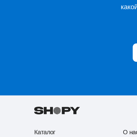
како
Каталог
О на