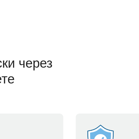
ки через
ете