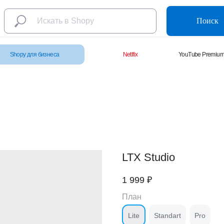
Поиск
Shopy для бизнеса
Netlfix
YouTube Premiu
LTX Studio
1 999
₽
План
Lite
Standart
Pro