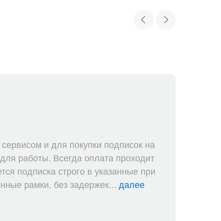
К
п
сервисом и для покупки подписок на
О
 для работы. Всегда оплата проходит
Х
тся подписка строго в указанные при
и
ные рамки, без задержек...
далее
п
п