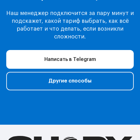
Каталог
Музыка
Наш менеджер подключится за пару минут и
Киносервисы
подскажет, какой тариф выбрать, как всё
Все игры
работает и что делать, если возникли
Игры для Xbox
сложности.
Игры для Playstation
Игры для Steam
Написать в Telegram
Образование
Сервисы для работы
Нейросети
Другие способы
Прочее
Перейти в полный каталог
О нас
Подарочные сертификаты
Акции
Telegram-бот Shopy