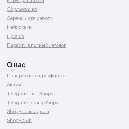
© 2026 Shopy
Спасибо за выбор Shopy! ( •̀ .̫ •́ )✧
Разработка сайта: Даня Шпак