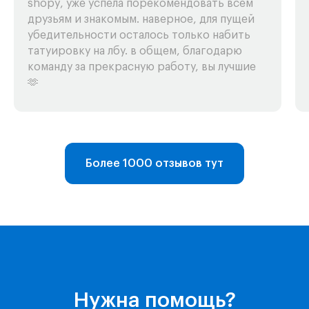
shopy, уже успела порекомендовать всем
друзьям и знакомым. наверное, для пущей
убедительности осталось только набить
татуировку на лбу. в общем, благодарю
команду за прекрасную работу, вы лучшие
🫶
Более 1000 отзывов тут
Telegram-бот
Поддержка
Нужна помощь?